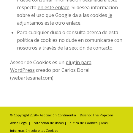
respecto
en este enlace
. Si desea información
sobre el uso que Google da a las cookies
le
adjuntamos este otro enlace
.
Para cualquier duda o consulta acerca de esta
política de
cookies
no dude en comunicarse con
nosotros a través de la sección de contacto.
Asesor de Cookies es un
plugin para
WordPress
creado por Carlos Doral
(
webartesanal.com
)
© Copyright 2020– Asociación Continentia | Diseño:
The Popcom
|
Aviso Legal
|
Protección de datos
|
Política de Cookies
|
Más
información sobre las Cookies