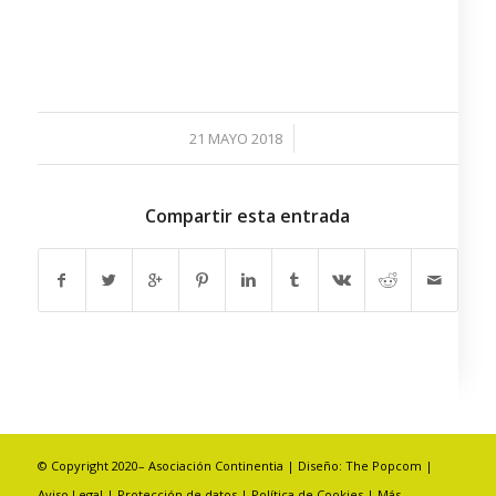
/
21 MAYO 2018
Compartir esta entrada
© Copyright 2020– Asociación Continentia | Diseño:
The Popcom
|
Aviso Legal
|
Protección de datos
|
Política de Cookies
|
Más