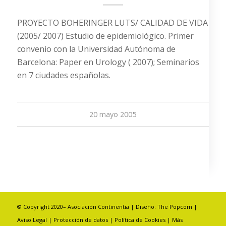
PROYECTO BOHERINGER LUTS/ CALIDAD DE VIDA
(2005/ 2007) Estudio de epidemiológico. Primer
convenio con la Universidad Autónoma de
Barcelona: Paper en Urology ( 2007); Seminarios
en 7 ciudades españolas.
20 mayo 2005
© Copyright 2020– Asociación Continentia | Diseño:
The Popcom
|
Aviso Legal
|
Protección de datos
|
Política de Cookies
|
Más